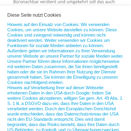
Büronachbar verdient und umgekehrt soll das auch
gelten. Ich erwarte von meinem Vorgesetzten ganz
einfach, dass er da für eine gewisse Gerechtigkeit
Diese Seite nutzt Cookies
sorgt.
Hinweis auf den Einsatz von Cookies: Wir verwenden
Cookies, um unsere Website darstellen zu können. Diese
Und meine Einstellung gilt gleichermaßen für die
Cookies sind zwingend notwendig und können nicht
Veröffentlichung einer Bewerberliste. Nein, dass ich
deaktiviert werden. Weiter verwenden wir Cookies um
mich bei einer anderen Firma beworben habe, geht
Funktionen für soziale Medien anbieten zu können.
Außerdem geben wir Informationen zu Ihrer Verwendung
die Öffentlichkeit nichts an. Ich bin froh über die
unserer Website an unsere Partner für soziale Medien weiter.
Diskretion, die Personalverantwortliche und Berater
Unsere Partner führen diese Informationen möglicherweise
wahren. Sie ist für mich Grundvoraussetzung für
mit weiteren Daten zusammen, die Sie ihnen bereitgestellt
haben oder die sie im Rahmen Ihrer Nutzung der Dienste
transparente und vertrauensvolle
gesammelt haben. Sie können die Einwilligung zu unseren
Bewerbungsprozesse.
Cookies nachfolgend erteilen.
Hinweis auf Verarbeitung Ihrer auf dieser Webseite
erhobenen Daten in den USA durch Google: Indem Sie
weitere Cookies akzeptieren, willigen Sie gem. Art. 49 Abs. 1
S. 1 lit. a DSGVO dazu ein, dass Ihre Daten in den USA
verarbeitet werden. Durch den Europäischen Gerichtshof
wurde entschieden, dass das Datenschutzniveau der USA
nicht den EU-Standards entspricht. Dies wird damit
begründet, dass das Risiko besteht, dass Ihre Daten durch
US-Behörden, zu Kontroll- und zu Überwachungszwecken,