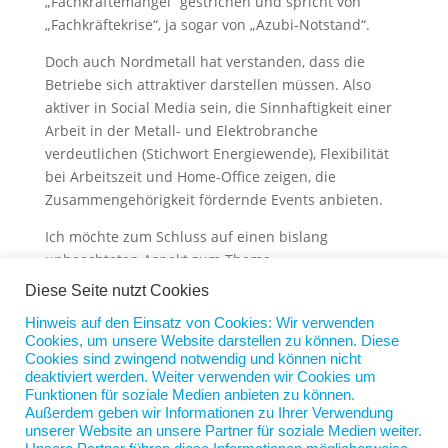
„Fachkräftemangel“ gestrichen und spricht von
„Fachkräftekrise“, ja sogar von „Azubi-Notstand“.
Doch auch Nordmetall hat verstanden, dass die
Betriebe sich attraktiver darstellen müssen. Also
aktiver in Social Media sein, die Sinnhaftigkeit einer
Arbeit in der Metall- und Elektrobranche
verdeutlichen (Stichwort Energiewende), Flexibilität
bei Arbeitszeit und Home-Office zeigen, die
Zusammengehörigkeit fördernde Events anbieten.
Ich möchte zum Schluss auf einen bislang
unbeachteten Aspekt zum Thema
„Ausbildungsfähig“ hinweisen. In Dänemark haben
Diese Seite nutzt Cookies
Wissenschaftler sich die Daten von knapp 800.000
Hinweis auf den Einsatz von Cookies: Wir verwenden
Kindern in 1.200 Schulen angesehen, die zwischen
Cookies, um unsere Website darstellen zu können. Diese
1989 und 2005 geboren wurden. Sie haben sich
Cookies sind zwingend notwendig und können nicht
deren Schulnotendurchschnitt in der 9. Klasse
deaktiviert werden. Weiter verwenden wir Cookies um
Funktionen für soziale Medien anbieten zu können.
angeschaut und zugleich den Grad der
Außerdem geben wir Informationen zu Ihrer Verwendung
Luftverschmutzung an der Adresse des jeweiligen
unserer Website an unsere Partner für soziale Medien weiter.
Kindes erhoben. Und siehe da, die Kinder, die in