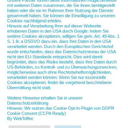
Unsere Partner führen diese Informationen möglicherweise
einer „saubereren“ Straße wohnten, erreichten einen
mit weiteren Daten zusammen, die Sie ihnen bereitgestellt
haben oder die sie im Rahmen Ihrer Nutzung der Dienste
besseren Durchschnitt als die Klassenkameraden(!)
gesammelt haben. Sie können die Einwilligung zu unseren
aus einer „schmutzigen“ Straße.
Cookies nachfolgend erteilen.
Hinweis auf Verarbeitung Ihrer auf dieser Webseite
erhobenen Daten in den USA durch Google: Indem Sie
weitere Cookies akzeptieren, willigen Sie gem. Art. 49 Abs. 1
S. 1 lit. a DSGVO dazu ein, dass Ihre Daten in den USA
verarbeitet werden. Durch den Europäischen Gerichtshof
wurde entschieden, dass das Datenschutzniveau der USA
nicht den EU-Standards entspricht. Dies wird damit
begründet, dass das Risiko besteht, dass Ihre Daten durch
US-Behörden, zu Kontroll- und zu Überwachungszwecken,
möglicherweise auch ohne Rechtsbehelfsmöglichkeiten,
verarbeitet werden können. Wenn Sie nur essenzielle
Nord-Coach Jan Scherping
Cookies akzeptieren, findet die vorgehend beschriebene
Jahnstraße 5
Übermittlung nicht statt.
19055 Schwerin
Weitere Hinweise erhalten Sie in unserer
jan.scherping@nord-coach.de
Datenschutzerklärung
Hinweis: Wir nutzen das Cookie-Opt-In-Plugin von GDPR
Cookie Consent (CCPA Ready)
By WebToffee