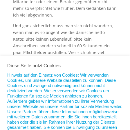
Mitarbeiter oder einem Berater gegenüber nicht
mehr so verpflichtet wie früher. Dem Gedanken kann
ich viel abgewinnen.
Und ganz sicherlich muss man sich nicht wundern,
wenn man es so angeht wie die dänische netto-
Kette: Bitte keinen Lebenslauf, bitte kein
Anschreiben, sondern schnell in 60 Sekunden ein
paar Pflichtfelder ausfüllen. Wer sich ohne viel
Nachzudenken in 60 Sekunden bewerben kann, ist
auch in 60 Sekunden schnell wieder weg.
Diese Seite nutzt Cookies
Hinweis auf den Einsatz von Cookies: Wir verwenden
Mit dem Daten von Frauen oder Männern ist es
Cookies, um unsere Website darstellen zu können. Diese
allerdings wie mit dem Daten von Unternehmen:
Cookies sind zwingend notwendig und können nicht
Man sieht sich immer zweimal im Leben. Und das
deaktiviert werden. Weiter verwenden wir Cookies um
Wiedersehen kann dann unangenehm sein. Deshalb
Funktionen für soziale Medien anbieten zu können.
Außerdem geben wir Informationen zu Ihrer Verwendung
sollte man einem Unternehmen reinen Wein
unserer Website an unsere Partner für soziale Medien weiter.
einschenken, wenn man nicht mehr interessiert ist.
Unsere Partner führen diese Informationen möglicherweise
Dann kann man sich bei einem späteren
mit weiteren Daten zusammen, die Sie ihnen bereitgestellt
haben oder die sie im Rahmen Ihrer Nutzung der Dienste
Wiedersehen problemlos in die Augen schauen. Und
gesammelt haben. Sie können die Einwilligung zu unseren
das ist immer besser.