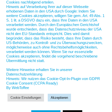
Cookies nachfolgend erteilen.
Hinweis auf Verarbeitung Ihrer auf dieser Webseite
erhobenen Daten in den USA durch Google: Indem Sie
weitere Cookies akzeptieren, willigen Sie gem. Art. 49 Abs. 1
S. 1 lit. a DSGVO dazu ein, dass Ihre Daten in den USA
verarbeitet werden. Durch den Europäischen Gerichtshof
wurde entschieden, dass das Datenschutzniveau der USA
nicht den EU-Standards entspricht. Dies wird damit
begründet, dass das Risiko besteht, dass Ihre Daten durch
US-Behörden, zu Kontroll- und zu Überwachungszwecken,
möglicherweise auch ohne Rechtsbehelfsmöglichkeiten,
verarbeitet werden können. Wenn Sie nur essenzielle
Nord-Coach Jan Scherping
Cookies akzeptieren, findet die vorgehend beschriebene
Jahnstraße 5
Übermittlung nicht statt.
19055 Schwerin
Weitere Hinweise erhalten Sie in unserer
jan.scherping@nord-coach.de
Datenschutzerklärung
Hinweis: Wir nutzen das Cookie-Opt-In-Plugin von GDPR
Cookie Consent (CCPA Ready)
By WebToffee
Cookie Einstellungen
Akzeptieren
© Jan Scherping 2025