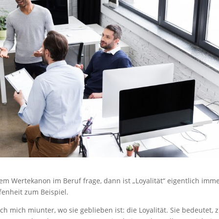
em Wertekanon im Beruf frage, dann ist „Loyalität“ eigentlich imm
fenheit zum Beispiel.
ch mich miunter, wo sie geblieben ist: die Loyalität. Sie bedeutet, z