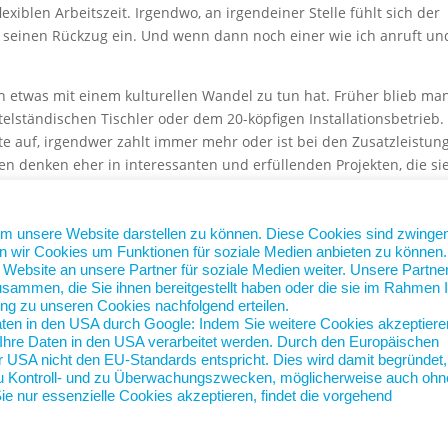
iblen Arbeitszeit. Irgendwo, an irgendeiner Stelle fühlt sich der
seinen Rückzug ein. Und wenn dann noch einer wie ich anruft un
uch etwas mit einem kulturellen Wandel zu tun hat. Früher blieb ma
telständischen Tischler oder dem 20-köpfigen Installationsbetrieb.
te auf, irgendwer zahlt immer mehr oder ist bei den Zusatzleistun
 denken eher in interessanten und erfüllenden Projekten, die si
rbeitgebername ist in eine Nebenrolle gedrängt worden.
ahl übrigens gewonnen, die damalige Oberbürgermeisterin ist jetzt 
um unsere Website darstellen zu können. Diese Cookies sind zwinge
elbst.
n wir Cookies um Funktionen für soziale Medien anbieten zu können.
ebsite an unsere Partner für soziale Medien weiter. Unsere Partne
sammen, die Sie ihnen bereitgestellt haben oder die sie im Rahmen I
ng zu unseren Cookies nachfolgend erteilen.
aten in den USA durch Google: Indem Sie weitere Cookies akzeptiere
ss Ihre Daten in den USA verarbeitet werden. Durch den Europäischen
 USA nicht den EU-Standards entspricht. Dies wird damit begründet,
zu Kontroll- und zu Überwachungszwecken, möglicherweise auch ohn
e nur essenzielle Cookies akzeptieren, findet die vorgehend
Nord-