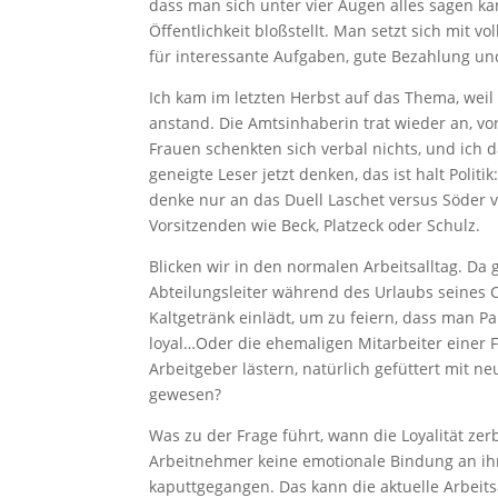
dass man sich unter vier Augen alles sagen ka
Öffentlichkeit bloßstellt. Man setzt sich mit v
für interessante Aufgaben, gute Bezahlung un
Ich kam im letzten Herbst auf das Thema, we
anstand. Die Amtsinhaberin trat wieder an, von
Frauen schenkten sich verbal nichts, und ich
geneigte Leser jetzt denken, das ist halt Poli
denke nur an das Duell Laschet versus Söder 
Vorsitzenden wie Beck, Platzeck oder Schulz.
Blicken wir in den normalen Arbeitsalltag. Da 
Abteilungsleiter während des Urlaubs seines 
Kaltgetränk einlädt, um zu feiern, dass man P
loyal…Oder die ehemaligen Mitarbeiter einer Fi
Arbeitgeber lästern, natürlich gefüttert mit ne
gewesen?
Was zu der Frage führt, wann die Loyalität ze
Arbeitnehmer keine emotionale Bindung an ihr
kaputtgegangen. Das kann die aktuelle Arbeitsa