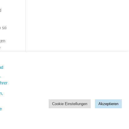
d
n so
gen
e
eine
nd
r
hrer
n,
Cookie Einstellungen
Akzeptieren
e
Coach Jan Scherping
Jahnstraße 5