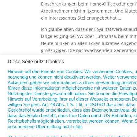
Einschränkungen beim Home-Office oder der flex
Arbeitnehmer nicht mitgenommen. Und läutet 
ein interessantes Stellenangebot hat….
Ich glaube aber, dass der Loyalitätsverlust a
lange es ging bei VW oder Lufthansa, beim mit
Heute blinken an allen Ecken lukrative Angebo
großzügiger. Die nachwachsenden Generationen
heute hier und morgen dort bearbeiten. Der A
Diese Seite nutzt Cookies
In Norderstedt hat die Stellvertreterin die W
Hinweis auf den Einsatz von Cookies: Wir verwenden Cookies, 
Ex. Manche Loyalitätskonflikte lösen sich von s
notwendig und können nicht deaktiviert werden. Weiter verwende
Außerdem geben wir Informationen zu Ihrer Verwendung unserer W
führen diese Informationen möglicherweise mit weiteren Daten zu
Nutzung der Dienste gesammelt haben. Sie können die Einwilligu
Hinweis auf Verarbeitung Ihrer auf dieser Webseite erhobenen D
willigen Sie gem. Art. 49 Abs. 1 S. 1 lit. a DSGVO dazu ein, da
Gerichtshof wurde entschieden, dass das Datenschutzniveau der
dass das Risiko besteht, dass Ihre Daten durch US-Behörden, 
Rechtsbehelfsmöglichkeiten, verarbeitet werden können. Wenn Si
beschriebene Übermittlung nicht statt.