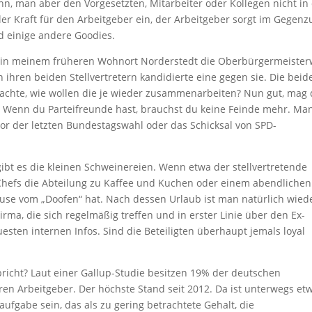
nn, man aber den Vorgesetzten, Mitarbeiter oder Kollegen nicht in
oller Kraft für den Arbeitgeber ein, der Arbeitgeber sorgt im Gegenz
d einige andere Goodies.
il in meinem früheren Wohnort Norderstedt die Oberbürgermeister
 ihren beiden Stellvertretern kandidierte eine gegen sie. Die beid
 dachte, wie wollen die je wieder zusammenarbeiten? Nun gut, mag 
tik: Wenn du Parteifreunde hast, brauchst du keine Feinde mehr. Ma
vor der letzten Bundestagswahl oder das Schicksal von SPD-
gibt es die kleinen Schweinereien. Wenn etwa der stellvertretende
Chefs die Abteilung zu Kaffee und Kuchen oder einem abendlichen
ause vom „Doofen“ hat. Nach dessen Urlaub ist man natürlich wied
rma, die sich regelmäßig treffen und in erster Linie über den Ex-
uesten internen Infos. Sind die Beteiligten überhaupt jemals loyal
rbricht? Laut einer Gallup-Studie besitzen 19% der deutschen
en Arbeitgeber. Der höchste Stand seit 2012. Da ist unterwegs et
ufgabe sein, das als zu gering betrachtete Gehalt, die