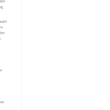
 der
ug
wahl
en
der
n
er
was