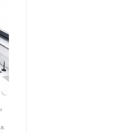
er
.B.