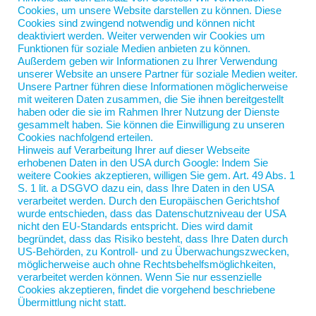
und UB40, Neueres von Dylan und Billie Eilish,
Cookies, um unsere Website darstellen zu können. Diese
Selteneres von von eee gee und Francesco Gabbana.
Cookies sind zwingend notwendig und können nicht
deaktiviert werden. Weiter verwenden wir Cookies um
Insgesamt 48 Songs für drei Stunden. Die man
Funktionen für soziale Medien anbieten zu können.
natürlich auch nach Ostern hören kann.
Außerdem geben wir Informationen zu Ihrer Verwendung
unserer Website an unsere Partner für soziale Medien weiter.
https://open.spotify.com/playlist/6pOgO95QKnMRYZ
Unsere Partner führen diese Informationen möglicherweise
mYZqCOET?
mit weiteren Daten zusammen, die Sie ihnen bereitgestellt
haben oder die sie im Rahmen Ihrer Nutzung der Dienste
si=d04ac8a94dc94527&pt=0f849e1c40f659e3aac259f
gesammelt haben. Sie können die Einwilligung zu unseren
332dd42e6
Cookies nachfolgend erteilen.
Hinweis auf Verarbeitung Ihrer auf dieser Webseite
erhobenen Daten in den USA durch Google: Indem Sie
weitere Cookies akzeptieren, willigen Sie gem. Art. 49 Abs. 1
S. 1 lit. a DSGVO dazu ein, dass Ihre Daten in den USA
verarbeitet werden. Durch den Europäischen Gerichtshof
wurde entschieden, dass das Datenschutzniveau der USA
nicht den EU-Standards entspricht. Dies wird damit
begründet, dass das Risiko besteht, dass Ihre Daten durch
US-Behörden, zu Kontroll- und zu Überwachungszwecken,
möglicherweise auch ohne Rechtsbehelfsmöglichkeiten,
verarbeitet werden können. Wenn Sie nur essenzielle
Nord-Coach Jan Scherping
Cookies akzeptieren, findet die vorgehend beschriebene
Jahnstraße 5
Übermittlung nicht statt.