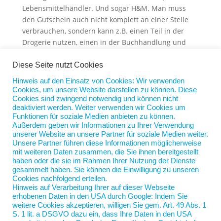
Lebensmittelhändler. Und sogar H&M. Man muss
den Gutschein auch nicht komplett an einer Stelle
verbrauchen, sondern kann z.B. einen Teil in der
Drogerie nutzen, einen in der Buchhandlung und
einen bei der Blumenhändlerin. So bleibt das Geld
in der Stadt, der Textilhändler kauft von seiner
Diese Seite nutzt Cookies
Einnahme bei der Optikerin und die beim
Hinweis auf den Einsatz von Cookies: Wir verwenden
Weinhändler.
Cookies, um unsere Website darstellen zu können. Diese
Cookies sind zwingend notwendig und können nicht
Die Kunden unterstützen das, nach vielen Jahren
deaktiviert werden. Weiter verwenden wir Cookies um
gleichbleibenden Umsatzes konnten die Karte 2024
Funktionen für soziale Medien anbieten zu können.
Außerdem geben wir Informationen zu Ihrer Verwendung
eine Umsatzsteigerung von 11,4% verzeichnen. Ich
unserer Website an unsere Partner für soziale Medien weiter.
weiß, dass eine solche Lösung nicht überall
Unsere Partner führen diese Informationen möglicherweise
funktioniert, aber sie zeigt, dass man mit
mit weiteren Daten zusammen, die Sie ihnen bereitgestellt
haben oder die sie im Rahmen Ihrer Nutzung der Dienste
intelligenten gemeinschaftlichen Ideen nicht alles
gesammelt haben. Sie können die Einwilligung zu unseren
Geld dem Versandhandel überlassen muss.
Cookies nachfolgend erteilen.
Hinweis auf Verarbeitung Ihrer auf dieser Webseite
erhobenen Daten in den USA durch Google: Indem Sie
weitere Cookies akzeptieren, willigen Sie gem. Art. 49 Abs. 1
S. 1 lit. a DSGVO dazu ein, dass Ihre Daten in den USA