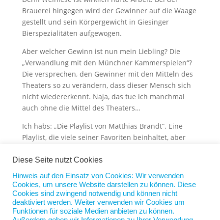
Brauerei hingegen wird der Gewinner auf die Waage
gestellt und sein Körpergewicht in Giesinger
Bierspezialitäten aufgewogen.
Aber welcher Gewinn ist nun mein Liebling? Die
„Verwandlung mit den Münchner Kammerspielen“?
Die versprechen, den Gewinner mit den Mitteln des
Theaters so zu verändern, dass dieser Mensch sich
nicht wiedererkennt. Naja, das tue ich manchmal
auch ohne die Mittel des Theaters…
Ich habs: „Die Playlist von Matthias Brandt“. Eine
Playlist, die viele seiner Favoriten beinhaltet, aber
auch die des Gewinners berücksichtig, verspricht die
Auslobung. Ein kluger Kopf und ein toller
Diese Seite nutzt Cookies
Schauspieler, ja, diese Playlist wäre wirklich ein
Hinweis auf den Einsatz von Cookies: Wir verwenden
Gewinn für mich.
Cookies, um unsere Website darstellen zu können. Diese
Cookies sind zwingend notwendig und können nicht
Jetzt muss ich nur noch spenden. Nachdem ich
deaktiviert werden. Weiter verwenden wir Cookies um
bereits Glück in der Liebe habe, muss sich zusätzlich
Funktionen für soziale Medien anbieten zu können.