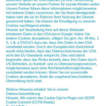
Außerdem geben wir Informationen zu Ihrer Verwendung
Glück im Spiel einstellen. Das Sprichwort, dass das
unserer Website an unsere Partner für soziale Medien weiter.
eine das andere ausschließt, muss außer Kraft
Unsere Partner führen diese Informationen möglicherweise
gesetzt werden. Und dann muss die Glücksfee für
mit weiteren Daten zusammen, die Sie ihnen bereitgestellt
haben oder die sie im Rahmen Ihrer Nutzung der Dienste
mich nur noch Gewinn Nummer 23 ziehen. Und
gesammelt haben. Sie können die Einwilligung zu unseren
nicht…
Cookies nachfolgend erteilen.
Hinweis auf Verarbeitung Ihrer auf dieser Webseite
erhobenen Daten in den USA durch Google: Indem Sie
weitere Cookies akzeptieren, willigen Sie gem. Art. 49 Abs. 1
S. 1 lit. a DSGVO dazu ein, dass Ihre Daten in den USA
verarbeitet werden. Durch den Europäischen Gerichtshof
wurde entschieden, dass das Datenschutzniveau der USA
nicht den EU-Standards entspricht. Dies wird damit
begründet, dass das Risiko besteht, dass Ihre Daten durch
US-Behörden, zu Kontroll- und zu Überwachungszwecken,
möglicherweise auch ohne Rechtsbehelfsmöglichkeiten,
verarbeitet werden können. Wenn Sie nur essenzielle
Nord-Coach Jan Scherping
Cookies akzeptieren, findet die vorgehend beschriebene
Jahnstraße 5
Übermittlung nicht statt.
19055 Schwerin
Weitere Hinweise erhalten Sie in unserer
jan.scherping@nord-coach.de
Datenschutzerklärung
Hinweis: Wir nutzen das Cookie-Opt-In-Plugin von GDPR
Cookie Consent (CCPA Ready)