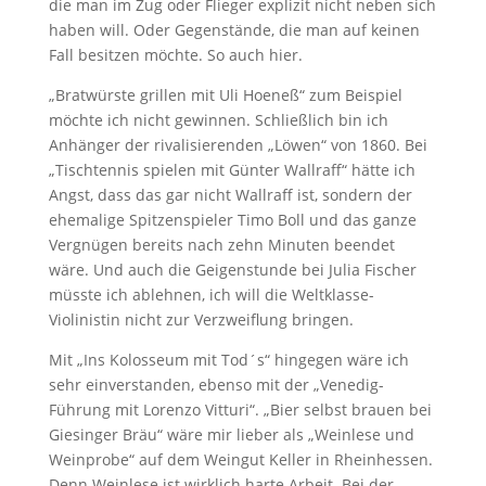
die man im Zug oder Flieger explizit nicht neben sich
haben will. Oder Gegenstände, die man auf keinen
Fall besitzen möchte. So auch hier.
„Bratwürste grillen mit Uli Hoeneß“ zum Beispiel
möchte ich nicht gewinnen. Schließlich bin ich
Anhänger der rivalisierenden „Löwen“ von 1860. Bei
„Tischtennis spielen mit Günter Wallraff“ hätte ich
Angst, dass das gar nicht Wallraff ist, sondern der
ehemalige Spitzenspieler Timo Boll und das ganze
Vergnügen bereits nach zehn Minuten beendet
wäre. Und auch die Geigenstunde bei Julia Fischer
müsste ich ablehnen, ich will die Weltklasse-
Violinistin nicht zur Verzweiflung bringen.
Mit „Ins Kolosseum mit Tod´s“ hingegen wäre ich
sehr einverstanden, ebenso mit der „Venedig-
Führung mit Lorenzo Vitturi“. „Bier selbst brauen bei
Giesinger Bräu“ wäre mir lieber als „Weinlese und
Weinprobe“ auf dem Weingut Keller in Rheinhessen.
Denn Weinlese ist wirklich harte Arbeit. Bei der