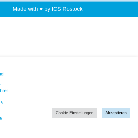
Made with ♥ by ICS Rostock
nd
r
hrer
n,
Cookie Einstellungen
Akzeptieren
e