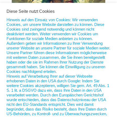
Diese Seite nutzt Cookies
Hinweis auf den Einsatz von Cookies: Wir verwenden
Cookies, um unsere Website darstellen zu können. Diese
Kommen Sie in meinen Anbauverein!
Cookies sind zwingend notwendig und können nicht
von
Jan Scherping
|
9. Juli 2024
|
Diese Woche
deaktiviert werden. Weiter verwenden wir Cookies um
Funktionen für soziale Medien anbieten zu können.
Außerdem geben wir Informationen zu Ihrer Verwendung
Sicherlich haben Sie in der letzten Woche auch
unserer Website an unsere Partner für soziale Medien weiter.
gelesen, dass nun die Cannabis-Anbauvereine
Unsere Partner führen diese Informationen möglicherweise
Lizenzen beantragen können. Die Bedingungen:
mit weiteren Daten zusammen, die Sie ihnen bereitgestellt
haben oder die sie im Rahmen Ihrer Nutzung der Dienste
Maximal 500 Mitglieder, pro Person drei Pflanzen,
gesammelt haben. Sie können die Einwilligung zu unseren
nur zum Eigenkonsum, kein kommerzielles Ziel,
Cookies nachfolgend erteilen.
Finanzierung ausschließlich durch...
Hinweis auf Verarbeitung Ihrer auf dieser Webseite
erhobenen Daten in den USA durch Google: Indem Sie
weitere Cookies akzeptieren, willigen Sie gem. Art. 49 Abs. 1
S. 1 lit. a DSGVO dazu ein, dass Ihre Daten in den USA
verarbeitet werden. Durch den Europäischen Gerichtshof
wurde entschieden, dass das Datenschutzniveau der USA
nicht den EU-Standards entspricht. Dies wird damit
begründet, dass das Risiko besteht, dass Ihre Daten durch
US-Behörden, zu Kontroll- und zu Überwachungszwecken,