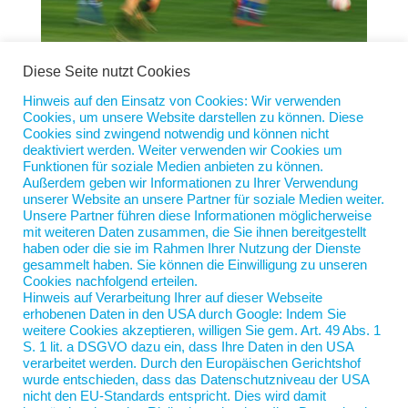
Diese Seite nutzt Cookies
Hinweis auf den Einsatz von Cookies: Wir verwenden
Cookies, um unsere Website darstellen zu können. Diese
Was Fachkräfte und Fußballer eint
Cookies sind zwingend notwendig und können nicht
von
Jan Scherping
|
18. Juni 2024
|
Diese Woche
deaktiviert werden. Weiter verwenden wir Cookies um
Funktionen für soziale Medien anbieten zu können.
Außerdem geben wir Informationen zu Ihrer Verwendung
Wir beginnen heute natürlich mit dem Fußball. „Lars
unserer Website an unsere Partner für soziale Medien weiter.
ist ein guter, aber kein überragender Techniker. Er
Unsere Partner führen diese Informationen möglicherweise
schießt oft wichtige Tore, ist aber kein richtiger
mit weiteren Daten zusammen, die Sie ihnen bereitgestellt
haben oder die sie im Rahmen Ihrer Nutzung der Dienste
Torjäger. Er ist ein bisschen Stürmer. Ein bisschen
gesammelt haben. Sie können die Einwilligung zu unseren
Mittelfeld. Er ist schnell genug, aber nicht
Cookies nachfolgend erteilen.
besonders...
Hinweis auf Verarbeitung Ihrer auf dieser Webseite
erhobenen Daten in den USA durch Google: Indem Sie
weitere Cookies akzeptieren, willigen Sie gem. Art. 49 Abs. 1
S. 1 lit. a DSGVO dazu ein, dass Ihre Daten in den USA
verarbeitet werden. Durch den Europäischen Gerichtshof
wurde entschieden, dass das Datenschutzniveau der USA
nicht den EU-Standards entspricht. Dies wird damit