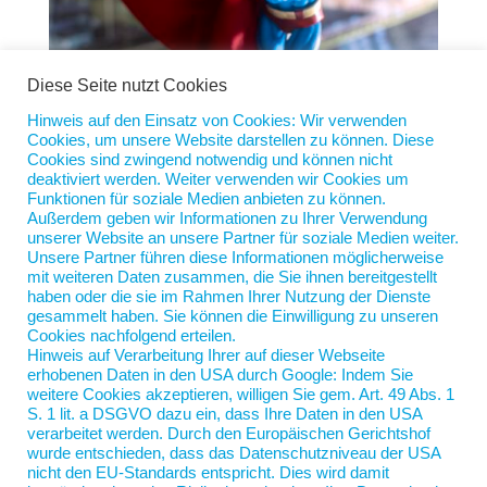
Diese Seite nutzt Cookies
Hinweis auf den Einsatz von Cookies: Wir verwenden
Cookies, um unsere Website darstellen zu können. Diese
Wenn Lichtgestalten verglühen
Cookies sind zwingend notwendig und können nicht
von
Jan Scherping
|
28. Nov. 2023
|
Diese Woche
deaktiviert werden. Weiter verwenden wir Cookies um
Funktionen für soziale Medien anbieten zu können.
Außerdem geben wir Informationen zu Ihrer Verwendung
Vorige Tage waren auf der Titelseite der SZ Bilder
unserer Website an unsere Partner für soziale Medien weiter.
von René Benko und Karl-Theodor von Guttenberg
Unsere Partner führen diese Informationen möglicherweise
nebeneinander platziert. Es waren Hinweise auf zwei
mit weiteren Daten zusammen, die Sie ihnen bereitgestellt
haben oder die sie im Rahmen Ihrer Nutzung der Dienste
unterschiedliche Artikel im Inneren, aber für mich
gesammelt haben. Sie können die Einwilligung zu unseren
ergab sich ein Zusammenhang. Sie waren einst
Cookies nachfolgend erteilen.
Lichtgestalten, dann...
Hinweis auf Verarbeitung Ihrer auf dieser Webseite
erhobenen Daten in den USA durch Google: Indem Sie
weitere Cookies akzeptieren, willigen Sie gem. Art. 49 Abs. 1
S. 1 lit. a DSGVO dazu ein, dass Ihre Daten in den USA
verarbeitet werden. Durch den Europäischen Gerichtshof
wurde entschieden, dass das Datenschutzniveau der USA
nicht den EU-Standards entspricht. Dies wird damit