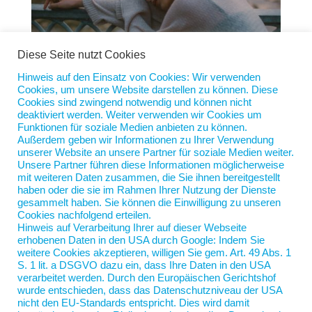
Diese Seite nutzt Cookies
Hinweis auf den Einsatz von Cookies: Wir verwenden
Cookies, um unsere Website darstellen zu können. Diese
Selbst ist der Pessimist
Cookies sind zwingend notwendig und können nicht
von
Jan Scherping
|
30. Apr. 2024
|
Diese Woche
deaktiviert werden. Weiter verwenden wir Cookies um
Funktionen für soziale Medien anbieten zu können.
Außerdem geben wir Informationen zu Ihrer Verwendung
„Eine gewisse ,Social Media Fatigue´ greift um sich.
unserer Website an unsere Partner für soziale Medien weiter.
Es wird immer schwerer zu sortieren, was wichtig ist,
Unsere Partner führen diese Informationen möglicherweise
was wir aufnehmen wollen, was richtig oder falsch
mit weiteren Daten zusammen, die Sie ihnen bereitgestellt
haben oder die sie im Rahmen Ihrer Nutzung der Dienste
ist. Wir sind mit der Dauerbefeuerung von
gesammelt haben. Sie können die Einwilligung zu unseren
Informationen unter permanentem Stress, dem wir
Cookies nachfolgend erteilen.
uns kaum entziehen...
Hinweis auf Verarbeitung Ihrer auf dieser Webseite
erhobenen Daten in den USA durch Google: Indem Sie
weitere Cookies akzeptieren, willigen Sie gem. Art. 49 Abs. 1
S. 1 lit. a DSGVO dazu ein, dass Ihre Daten in den USA
verarbeitet werden. Durch den Europäischen Gerichtshof
wurde entschieden, dass das Datenschutzniveau der USA
nicht den EU-Standards entspricht. Dies wird damit