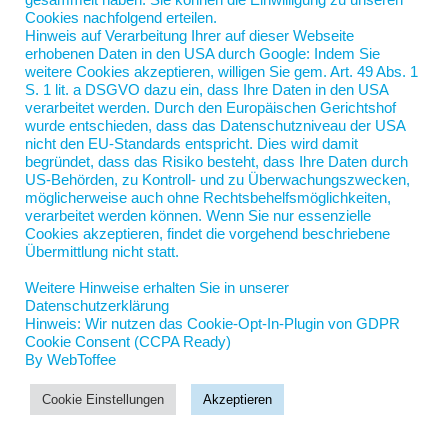
gesammelt haben. Sie können die Einwilligung zu unseren
Oma riet mir, später Pastor zu werden, weil immer
Cookies nachfolgend erteilen.
mein Hemd aus der...
Hinweis auf Verarbeitung Ihrer auf dieser Webseite
erhobenen Daten in den USA durch Google: Indem Sie
weitere Cookies akzeptieren, willigen Sie gem. Art. 49 Abs. 1
S. 1 lit. a DSGVO dazu ein, dass Ihre Daten in den USA
verarbeitet werden. Durch den Europäischen Gerichtshof
wurde entschieden, dass das Datenschutzniveau der USA
nicht den EU-Standards entspricht. Dies wird damit
begründet, dass das Risiko besteht, dass Ihre Daten durch
US-Behörden, zu Kontroll- und zu Überwachungszwecken,
möglicherweise auch ohne Rechtsbehelfsmöglichkeiten,
verarbeitet werden können. Wenn Sie nur essenzielle
Nord-Coach Jan Scherping
Cookies akzeptieren, findet die vorgehend beschriebene
Jahnstraße 5
Übermittlung nicht statt.
19055 Schwerin
Weitere Hinweise erhalten Sie in unserer
jan.scherping@nord-coach.de
Datenschutzerklärung
Hinweis: Wir nutzen das Cookie-Opt-In-Plugin von GDPR
Cookie Consent (CCPA Ready)
By WebToffee
Cookie Einstellungen
Akzeptieren
© Jan Scherping 2025