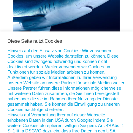
Diese Seite nutzt Cookies
Hinweis auf den Einsatz von Cookies: Wir verwenden
Cookies, um unsere Website darstellen zu können. Diese
Ein Hai namens Haspa
Cookies sind zwingend notwendig und können nicht
von
Jan Scherping
|
26. März 2024
|
Diese Woche
deaktiviert werden. Weiter verwenden wir Cookies um
Funktionen für soziale Medien anbieten zu können.
Außerdem geben wir Informationen zu Ihrer Verwendung
Die Hamburger Sparkasse, Haspa genannt und
unserer Website an unsere Partner für soziale Medien weiter.
Deutschlands größte Sparkasse, verkündete kürzlich,
Unsere Partner führen diese Informationen möglicherweise
dass sie 2.500 neue Mitarbeiter einstellen will.
mit weiteren Daten zusammen, die Sie ihnen bereitgestellt
haben oder die sie im Rahmen Ihrer Nutzung der Dienste
Grund ist der Wechsel der Babyboomer in die Rente.
gesammelt haben. Sie können die Einwilligung zu unseren
Die neuen Mitarbeiter will sich die Sparkasse
Cookies nachfolgend erteilen.
teilweise aus Gastronomie,...
Hinweis auf Verarbeitung Ihrer auf dieser Webseite
erhobenen Daten in den USA durch Google: Indem Sie
weitere Cookies akzeptieren, willigen Sie gem. Art. 49 Abs. 1
S. 1 lit. a DSGVO dazu ein, dass Ihre Daten in den USA