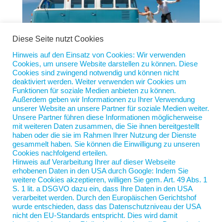
Diese Seite nutzt Cookies
Hinweis auf den Einsatz von Cookies: Wir verwenden
Cookies, um unsere Website darstellen zu können. Diese
Meine Hochzeit
Cookies sind zwingend notwendig und können nicht
von
Jan Scherping
|
2. Juli 2025
|
Diese Woche
deaktiviert werden. Weiter verwenden wir Cookies um
Funktionen für soziale Medien anbieten zu können.
Außerdem geben wir Informationen zu Ihrer Verwendung
Ich wollte am Wochenende heiraten. Eigentlich hatte
unserer Website an unsere Partner für soziale Medien weiter.
ich als Ort Venedig ins Auge gefasst. Aber dann
Unsere Partner führen diese Informationen möglicherweise
erzählte mir mein Freund Jeff, dass er die Stadt
mit weiteren Daten zusammen, die Sie ihnen bereitgestellt
haben oder die sie im Rahmen Ihrer Nutzung der Dienste
schon gebucht habe. Jeff und ich, wir sind quasi
gesammelt haben. Sie können die Einwilligung zu unseren
Brüder im Geiste, Büchermenschen. Er hat mal mit
Cookies nachfolgend erteilen.
einer kleinen...
Hinweis auf Verarbeitung Ihrer auf dieser Webseite
erhobenen Daten in den USA durch Google: Indem Sie
weitere Cookies akzeptieren, willigen Sie gem. Art. 49 Abs. 1
S. 1 lit. a DSGVO dazu ein, dass Ihre Daten in den USA
verarbeitet werden. Durch den Europäischen Gerichtshof
wurde entschieden, dass das Datenschutzniveau der USA
nicht den EU-Standards entspricht. Dies wird damit