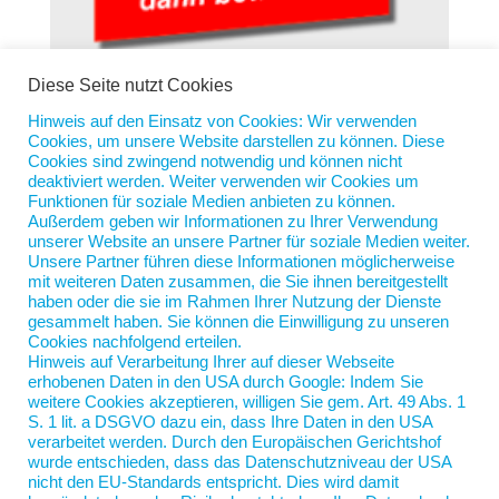
Diese Seite nutzt Cookies
Hinweis auf den Einsatz von Cookies: Wir verwenden
Cookies, um unsere Website darstellen zu können. Diese
Erst lesen, dann wundern
Cookies sind zwingend notwendig und können nicht
von
Jan Scherping
|
13. Jan. 2026
|
Diese Woche
deaktiviert werden. Weiter verwenden wir Cookies um
Funktionen für soziale Medien anbieten zu können.
Außerdem geben wir Informationen zu Ihrer Verwendung
„Ja genau“, werden jetzt einige HR-Verantwortliche
unserer Website an unsere Partner für soziale Medien weiter.
sagen, wenn sie auf das obige Foto schauen. Diesen
Unsere Partner führen diese Informationen möglicherweise
Button fand ich auf der Stellenbörse eines
mit weiteren Daten zusammen, die Sie ihnen bereitgestellt
haben oder die sie im Rahmen Ihrer Nutzung der Dienste
mittelständischen Betriebes. „Bitte erst lesen, dann
gesammelt haben. Sie können die Einwilligung zu unseren
kontaktieren“, werden jetzt umgekehrt so manche
Cookies nachfolgend erteilen.
Fach- und...
Hinweis auf Verarbeitung Ihrer auf dieser Webseite
erhobenen Daten in den USA durch Google: Indem Sie
weitere Cookies akzeptieren, willigen Sie gem. Art. 49 Abs. 1
S. 1 lit. a DSGVO dazu ein, dass Ihre Daten in den USA
verarbeitet werden. Durch den Europäischen Gerichtshof
wurde entschieden, dass das Datenschutzniveau der USA
nicht den EU-Standards entspricht. Dies wird damit