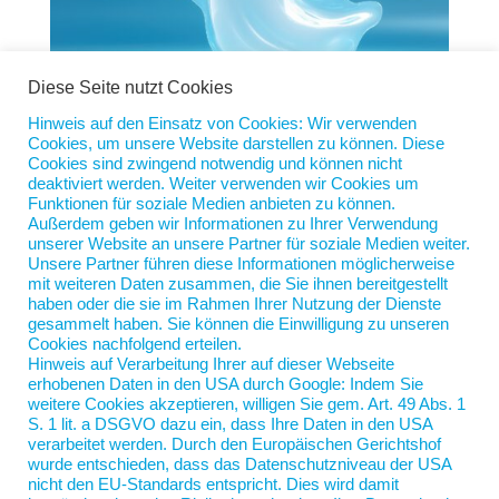
Diese Seite nutzt Cookies
Hinweis auf den Einsatz von Cookies: Wir verwenden
Cookies, um unsere Website darstellen zu können. Diese
Ghosting as a Service
Cookies sind zwingend notwendig und können nicht
von
Jan Scherping
|
4. März 2026
|
Diese Woche
deaktiviert werden. Weiter verwenden wir Cookies um
Funktionen für soziale Medien anbieten zu können.
Außerdem geben wir Informationen zu Ihrer Verwendung
Während meiner Zeit in der Verlagsbranche waren
unserer Website an unsere Partner für soziale Medien weiter.
die Freelancer die größte Berufsgruppe. Einige boten
Unsere Partner führen diese Informationen möglicherweise
sich als Autoren an, viele andere baten auf der
mit weiteren Daten zusammen, die Sie ihnen bereitgestellt
haben oder die sie im Rahmen Ihrer Nutzung der Dienste
Buchmesse um kostenlose Besprechungsexemplare
gesammelt haben. Sie können die Einwilligung zu unseren
und hielten mir dabei eine Visitenkarte mit dem
Cookies nachfolgend erteilen.
Aufdruck „Freelancer“...
Hinweis auf Verarbeitung Ihrer auf dieser Webseite
erhobenen Daten in den USA durch Google: Indem Sie
weitere Cookies akzeptieren, willigen Sie gem. Art. 49 Abs. 1
S. 1 lit. a DSGVO dazu ein, dass Ihre Daten in den USA
verarbeitet werden. Durch den Europäischen Gerichtshof
wurde entschieden, dass das Datenschutzniveau der USA
nicht den EU-Standards entspricht. Dies wird damit