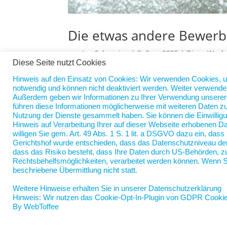
Die etwas andere Bewer
von
Jan Scherping
|
9. Sep. 2025
|
Diese Woch
Diese Seite nutzt Cookies
Da sucht jemand in den sogenannten sozialen 
Hinweis auf den Einsatz von Cookies: Wir verwenden Cookies, 
Schneeflocken- oder Eiszapfen-Emojis vor. Vi
notwendig und können nicht deaktiviert werden. Weiter verwende
Außerdem geben wir Informationen zu Ihrer Verwendung unserer W
Bescheid, da ist jemand bereit, als „Weißer Bote
führen diese Informationen möglicherweise mit weiteren Daten zu
Nutzung der Dienste gesammelt haben. Sie können die Einwilligu
Hinweis auf Verarbeitung Ihrer auf dieser Webseite erhobenen D
willigen Sie gem. Art. 49 Abs. 1 S. 1 lit. a DSGVO dazu ein, da
Gerichtshof wurde entschieden, dass das Datenschutzniveau der
dass das Risiko besteht, dass Ihre Daten durch US-Behörden, 
Rechtsbehelfsmöglichkeiten, verarbeitet werden können. Wenn Si
beschriebene Übermittlung nicht statt.
Weitere Hinweise erhalten Sie in unserer Datenschutzerklärung
Hinweis: Wir nutzen das Cookie-Opt-In-Plugin von GDPR Cook
By WebToffee