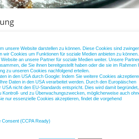
bung
e
Medien einen Job als Fahrer. In seinem Profil kommen auch
um unsere Website darstellen zu können. Diese Cookies sind zwinge
elleicht im Namen das Wort „Coke“. Und schon weiß der Eingeweiht
n wir Cookies um Funktionen für soziale Medien anbieten zu können.
ebsite an unsere Partner für soziale Medien weiter. Unsere Partne
“ zu...
sammen, die Sie ihnen bereitgestellt haben oder die sie im Rahmen I
ng zu unseren Cookies nachfolgend erteilen.
aten in den USA durch Google: Indem Sie weitere Cookies akzeptiere
ss Ihre Daten in den USA verarbeitet werden. Durch den Europäischen
 USA nicht den EU-Standards entspricht. Dies wird damit begründet,
zu Kontroll- und zu Überwachungszwecken, möglicherweise auch ohn
e nur essenzielle Cookies akzeptieren, findet die vorgehend
Nord-
ie Consent (CCPA Ready)
jan.sc