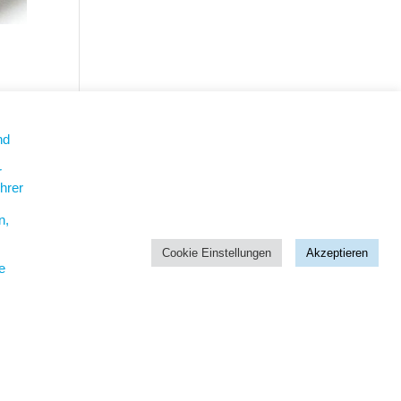
nd
e
r
hrer
n,
Cookie Einstellungen
Akzeptieren
e
Coach Jan Scherping
Jahnstraße 5
19055 Schwerin
herping@nord-coach.de