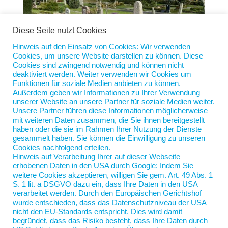
Diese Seite nutzt Cookies
Hinweis auf den Einsatz von Cookies: Wir verwenden
Cookies, um unsere Website darstellen zu können. Diese
Wenn Mitarbeiter trauern
Cookies sind zwingend notwendig und können nicht
von
Jan Scherping
|
5. Nov. 2024
|
Diese Woche
deaktiviert werden. Weiter verwenden wir Cookies um
Funktionen für soziale Medien anbieten zu können.
Außerdem geben wir Informationen zu Ihrer Verwendung
Und plötzlich ist er eingetreten, der Todesfall. Es ist
unserer Website an unsere Partner für soziale Medien weiter.
ein Thema, auf das manche Firmen ebenso wenig
Unsere Partner führen diese Informationen möglicherweise
vorbereitet sind wie viele Menschen. Ein Verwandter
mit weiteren Daten zusammen, die Sie ihnen bereitgestellt
haben oder die sie im Rahmen Ihrer Nutzung der Dienste
oder ein Kollege ist für immer gegangen. Wie als
gesammelt haben. Sie können die Einwilligung zu unseren
Firma damit umgehen? Wichtigste Erkenntnis: Es gibt
Cookies nachfolgend erteilen.
kein...
Hinweis auf Verarbeitung Ihrer auf dieser Webseite
erhobenen Daten in den USA durch Google: Indem Sie
weitere Cookies akzeptieren, willigen Sie gem. Art. 49 Abs. 1
S. 1 lit. a DSGVO dazu ein, dass Ihre Daten in den USA
verarbeitet werden. Durch den Europäischen Gerichtshof
wurde entschieden, dass das Datenschutzniveau der USA
nicht den EU-Standards entspricht. Dies wird damit
begründet, dass das Risiko besteht, dass Ihre Daten durch