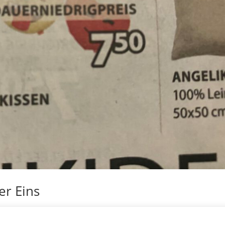
er Eins
e