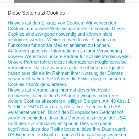
Diese Seite nutzt Cookies
Hinweis auf den Einsatz von Cookies: Wir verwenden
Cookies, um unsere Website darstellen zu können. Diese
NDR = Nicht Durchdachtes Recruiting
Cookies sind zwingend notwendig und können nicht
von
Jan Scherping
|
17. Feb. 2026
|
Diese Woche
deaktiviert werden. Weiter verwenden wir Cookies um
Funktionen für soziale Medien anbieten zu können.
Außerdem geben wir Informationen zu Ihrer Verwendung
Letzte Woche las ich, dass der NDR bei der Auswahl
unserer Website an unsere Partner für soziale Medien weiter.
von Führungskräften stärker auf das
Unsere Partner führen diese Informationen möglicherweise
Kommunikationsverhalten und wertschätzende
mit weiteren Daten zusammen, die Sie ihnen bereitgestellt
haben oder die sie im Rahmen Ihrer Nutzung der Dienste
Zusammenarbeit achten wolle. Wie schön. Ich
gesammelt haben. Sie können die Einwilligung zu unseren
schaute nach dem Datum dieser epd-Meldung. Sie
Cookies nachfolgend erteilen.
war tatsächlich von letzter Woche. Gut, dass...
Hinweis auf Verarbeitung Ihrer auf dieser Webseite
erhobenen Daten in den USA durch Google: Indem Sie
weitere Cookies akzeptieren, willigen Sie gem. Art. 49 Abs. 1
S. 1 lit. a DSGVO dazu ein, dass Ihre Daten in den USA
verarbeitet werden. Durch den Europäischen Gerichtshof
wurde entschieden, dass das Datenschutzniveau der USA
nicht den EU-Standards entspricht. Dies wird damit
begründet, dass das Risiko besteht, dass Ihre Daten durch
US-Behörden, zu Kontroll- und zu Überwachungszwecken,