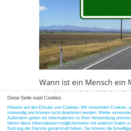
Wann ist ein Mensch ein
von
Jan Scherping
|
24. Sep. 2024
|
Diese Woc
Diese Seite nutzt Cookies
Diese böse, böse Jugend. Die entscheidet sich 
Hinweis auf den Einsatz von Cookies: Wir verwenden Cookies, 
entsprechende Ausbildung. Sondern da gibt es 
notwendig und können nicht deaktiviert werden. Weiter verwende
Außerdem geben wir Informationen zu Ihrer Verwendung unserer W
entscheiden sich dann aber um und wechseln e
führen diese Informationen möglicherweise mit weiteren Daten zu
Nutzung der Dienste gesammelt haben. Sie können die Einwilligu