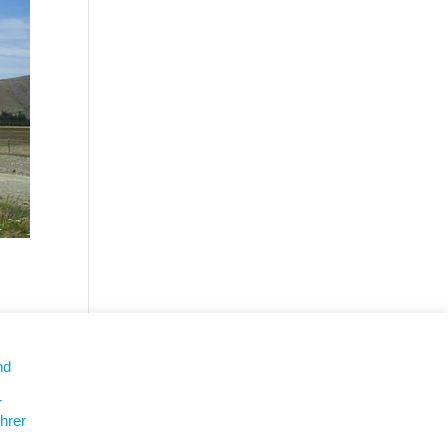
nd
ach,
r
hrer