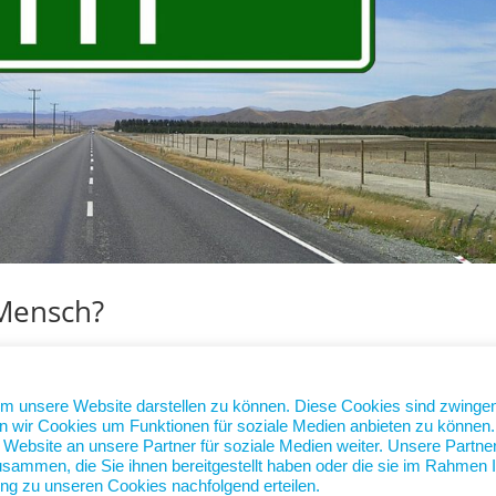
 Mensch?
he
nicht gleich nach der Schule für ein Berufsziel und eine
um unsere Website darstellen zu können. Diese Cookies sind zwinge
tatsächlich Personen, die studieren erst zwei, drei Semester ein F
n wir Cookies um Funktionen für soziale Medien anbieten zu können.
ebsite an unsere Partner für soziale Medien weiter. Unsere Partne
s....
sammen, die Sie ihnen bereitgestellt haben oder die sie im Rahmen I
ng zu unseren Cookies nachfolgend erteilen.