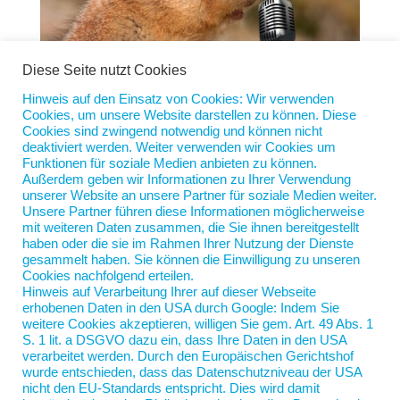
Diese Seite nutzt Cookies
Hinweis auf den Einsatz von Cookies: Wir verwenden
Cookies, um unsere Website darstellen zu können. Diese
Ich lizensiere meine Stimme
Cookies sind zwingend notwendig und können nicht
von
Jan Scherping
|
1. Apr. 2025
|
Diese Woche
deaktiviert werden. Weiter verwenden wir Cookies um
Funktionen für soziale Medien anbieten zu können.
Außerdem geben wir Informationen zu Ihrer Verwendung
Nur die Stimme zählt. Nein, natürlich nicht ganz.
unserer Website an unsere Partner für soziale Medien weiter.
Aber sie entscheidet beim Hörbuch oft, ob jemand
Unsere Partner führen diese Informationen möglicherweise
weiterhört oder abbricht. Da mögen der Autor oder
mit weiteren Daten zusammen, die Sie ihnen bereitgestellt
haben oder die sie im Rahmen Ihrer Nutzung der Dienste
die Story noch so gut sein. Zuweilen lesen Autoren
gesammelt haben. Sie können die Einwilligung zu unseren
ihre Werke selbst, oft tun es bekannte Schauspieler,
Cookies nachfolgend erteilen.
es gibt aber...
Hinweis auf Verarbeitung Ihrer auf dieser Webseite
erhobenen Daten in den USA durch Google: Indem Sie
weitere Cookies akzeptieren, willigen Sie gem. Art. 49 Abs. 1
S. 1 lit. a DSGVO dazu ein, dass Ihre Daten in den USA
verarbeitet werden. Durch den Europäischen Gerichtshof
wurde entschieden, dass das Datenschutzniveau der USA
nicht den EU-Standards entspricht. Dies wird damit