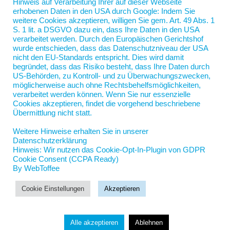
was nicht. Bemerkenswerte...
Hinweis auf Verarbeitung Ihrer auf dieser Webseite
erhobenen Daten in den USA durch Google: Indem Sie
weitere Cookies akzeptieren, willigen Sie gem. Art. 49 Abs. 1
S. 1 lit. a DSGVO dazu ein, dass Ihre Daten in den USA
verarbeitet werden. Durch den Europäischen Gerichtshof
wurde entschieden, dass das Datenschutzniveau der USA
nicht den EU-Standards entspricht. Dies wird damit
begründet, dass das Risiko besteht, dass Ihre Daten durch
US-Behörden, zu Kontroll- und zu Überwachungszwecken,
möglicherweise auch ohne Rechtsbehelfsmöglichkeiten,
verarbeitet werden können. Wenn Sie nur essenzielle
Nord-Coach Jan Scherping
Cookies akzeptieren, findet die vorgehend beschriebene
Jahnstraße 5
Übermittlung nicht statt.
19055 Schwerin
Weitere Hinweise erhalten Sie in unserer
jan.scherping@nord-coach.de
Datenschutzerklärung
Hinweis: Wir nutzen das Cookie-Opt-In-Plugin von GDPR
Cookie Consent (CCPA Ready)
By WebToffee
Cookie Einstellungen
Akzeptieren
© Jan Scherping 2025
Alle akzeptieren
Ablehnen