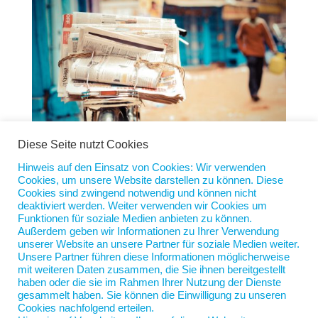
Diese Seite nutzt Cookies
Hinweis auf den Einsatz von Cookies: Wir verwenden
Der gefährliche Mythos vom Facebook-
Cookies, um unsere Website darstellen zu können. Diese
Chefredakteur
Cookies sind zwingend notwendig und können nicht
von
Jan Scherping
|
3. Feb. 2026
|
Diese Woche
deaktiviert werden. Weiter verwenden wir Cookies um
Funktionen für soziale Medien anbieten zu können.
Außerdem geben wir Informationen zu Ihrer Verwendung
Facebook hat einen Chefredakteur. Das jedenfalls
unserer Website an unsere Partner für soziale Medien weiter.
meinen 20 % der 12.000 Befragten in den
Unsere Partner führen diese Informationen möglicherweise
skandinavischen Ländern. Ja, wirklich, die sind sich
mit weiteren Daten zusammen, die Sie ihnen bereitgestellt
haben oder die sie im Rahmen Ihrer Nutzung der Dienste
sicher, dass in der Facebook-Zentrale ein Mensch
gesammelt haben. Sie können die Einwilligung zu unseren
sitzt, der entscheidet, was veröffentlicht wird und
Cookies nachfolgend erteilen.