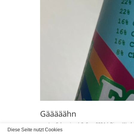
Gääääähn
von
Jan Scherping
|
3. Sep. 2024
|
Diese Woch
Diese Seite nutzt Cookies