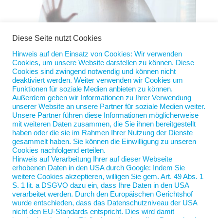
Diese Seite nutzt Cookies
Hinweis auf den Einsatz von Cookies: Wir verwenden
Cookies, um unsere Website darstellen zu können. Diese
Die Kandidatin hinter der Wand
Cookies sind zwingend notwendig und können nicht
von
Jan Scherping
|
21. Apr. 2026
|
Diese Woche
deaktiviert werden. Weiter verwenden wir Cookies um
Funktionen für soziale Medien anbieten zu können.
Außerdem geben wir Informationen zu Ihrer Verwendung
Stellen Sie sich vor, eine Kandidatin sitzt Ihnen im
unserer Website an unsere Partner für soziale Medien weiter.
Bewerbungsgespräch gegenüber. Sie sehen Sie aber
Unsere Partner führen diese Informationen möglicherweise
nicht. Denn zwischen Ihnen steht eine Spanische
mit weiteren Daten zusammen, die Sie ihnen bereitgestellt
haben oder die sie im Rahmen Ihrer Nutzung der Dienste
Wand. Sie müssen sich also während der
gesammelt haben. Sie können die Einwilligung zu unseren
Unterhaltung keine Gedanken machen, ob Sie das
Cookies nachfolgend erteilen.
eventuelle Nasenpiercing mögen,...
Hinweis auf Verarbeitung Ihrer auf dieser Webseite
erhobenen Daten in den USA durch Google: Indem Sie
weitere Cookies akzeptieren, willigen Sie gem. Art. 49 Abs. 1
S. 1 lit. a DSGVO dazu ein, dass Ihre Daten in den USA
verarbeitet werden. Durch den Europäischen Gerichtshof
wurde entschieden, dass das Datenschutzniveau der USA
nicht den EU-Standards entspricht. Dies wird damit