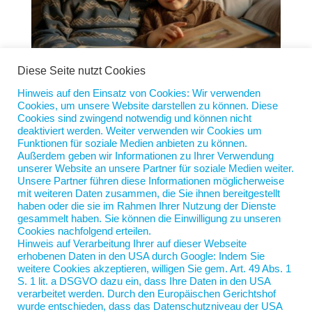
Diese Seite nutzt Cookies
Hinweis auf den Einsatz von Cookies: Wir verwenden
Erben und erben lassen
Cookies, um unsere Website darstellen zu können. Diese
von
Jan Scherping
|
21. Mai 2024
|
Diese Woche
Cookies sind zwingend notwendig und können nicht
deaktiviert werden. Weiter verwenden wir Cookies um
Funktionen für soziale Medien anbieten zu können.
Zu den augenblicklich lächerlichsten Firmen des
Außerdem geben wir Informationen zu Ihrer Verwendung
Landes gehört ohne Zweifel der FC Bayern.
unserer Website an unsere Partner für soziale Medien weiter.
Mindestens sechs Absagen hat man sich auf der
Unsere Partner führen diese Informationen möglicherweise
Trainersuche geholt, keiner will mehr zu der
mit weiteren Daten zusammen, die Sie ihnen bereitgestellt
haben oder die sie im Rahmen Ihrer Nutzung der Dienste
jahrzehntelang ersten Adresse des
gesammelt haben. Sie können die Einwilligung zu unseren
bundesdeutschen Fußballs. Die Satireseite
Cookies nachfolgend erteilen.
„Postillon“...
Hinweis auf Verarbeitung Ihrer auf dieser Webseite
erhobenen Daten in den USA durch Google: Indem Sie
weitere Cookies akzeptieren, willigen Sie gem. Art. 49 Abs. 1
S. 1 lit. a DSGVO dazu ein, dass Ihre Daten in den USA
verarbeitet werden. Durch den Europäischen Gerichtshof
wurde entschieden, dass das Datenschutzniveau der USA