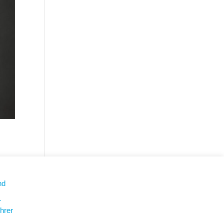
nd
r
hrer