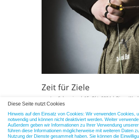
Zeit für Ziele
von
Jan Scherping
|
15. Okt. 2024
|
Diese Woc
Diese Seite nutzt Cookies
Gerade war ich bei meinem Bäcker. Der hat das 
Hinweis auf den Einsatz von Cookies: Wir verwenden Cookies, 
Arbeitsbeginn 4 Uhr. Ich drücke ihm die Daume
notwendig und können nicht deaktiviert werden. Weiter verwende
Außerdem geben wir Informationen zu Ihrer Verwendung unserer W
nächste Jahr formuliert werden. 2024 neigt sich
führen diese Informationen möglicherweise mit weiteren Daten zu
Nutzung der Dienste gesammelt haben. Sie können die Einwilligu