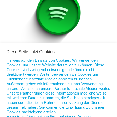
Diese Seite nutzt Cookies
Hinweis auf den Einsatz von Cookies: Wir verwenden
Cookies, um unsere Website darstellen zu können. Diese
Nord-Coach Playlist Home-Office No. 6
Cookies sind zwingend notwendig und können nicht
von
Jan Scherping
|
26. März 2024
|
Diese Woche
deaktiviert werden. Weiter verwenden wir Cookies um
Funktionen für soziale Medien anbieten zu können.
Außerdem geben wir Informationen zu Ihrer Verwendung
Wer zu Ostern arbeiten muss und dabei einmal auch
unserer Website an unsere Partner für soziale Medien weiter.
etwas andere Musik hören möchte, kann das mit der
Unsere Partner führen diese Informationen möglicherweise
sechsten Nord-Coach Playlist tun. Älteres von Bowie
mit weiteren Daten zusammen, die Sie ihnen bereitgestellt
haben oder die sie im Rahmen Ihrer Nutzung der Dienste
und UB40, Neueres von Dylan und Billie Eilish,
gesammelt haben. Sie können die Einwilligung zu unseren
Selteneres von von eee gee und Francesco Gabbana.
Cookies nachfolgend erteilen.
Insgesamt 48 Songs...
Hinweis auf Verarbeitung Ihrer auf dieser Webseite