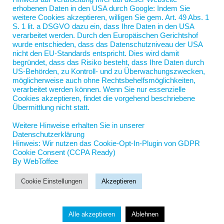
erhobenen Daten in den USA durch Google: Indem Sie
weitere Cookies akzeptieren, willigen Sie gem. Art. 49 Abs. 1
S. 1 lit. a DSGVO dazu ein, dass Ihre Daten in den USA
verarbeitet werden. Durch den Europäischen Gerichtshof
wurde entschieden, dass das Datenschutzniveau der USA
nicht den EU-Standards entspricht. Dies wird damit
begründet, dass das Risiko besteht, dass Ihre Daten durch
US-Behörden, zu Kontroll- und zu Überwachungszwecken,
möglicherweise auch ohne Rechtsbehelfsmöglichkeiten,
verarbeitet werden können. Wenn Sie nur essenzielle
Nord-Coach Jan Scherping
Cookies akzeptieren, findet die vorgehend beschriebene
Jahnstraße 5
Übermittlung nicht statt.
19055 Schwerin
Weitere Hinweise erhalten Sie in unserer
jan.scherping@nord-coach.de
Datenschutzerklärung
Hinweis: Wir nutzen das Cookie-Opt-In-Plugin von GDPR
Cookie Consent (CCPA Ready)
By WebToffee
Cookie Einstellungen
Akzeptieren
© Jan Scherping 2025
Alle akzeptieren
Ablehnen
Made with ♥ by ICS Rostock