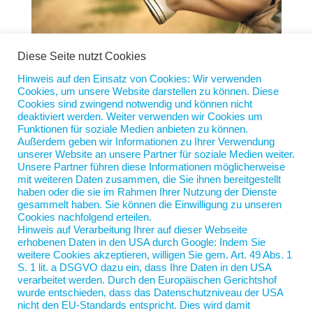
Diese Seite nutzt Cookies
Hinweis auf den Einsatz von Cookies: Wir verwenden
Cookies, um unsere Website darstellen zu können. Diese
Weniger Meetings = Mehr 4-Tage-Woche
Cookies sind zwingend notwendig und können nicht
von
Jan Scherping
|
19. März 2024
|
Diese Woche
deaktiviert werden. Weiter verwenden wir Cookies um
Funktionen für soziale Medien anbieten zu können.
Außerdem geben wir Informationen zu Ihrer Verwendung
Die einen träumen von der Vier-Tage-Woche, die
unserer Website an unsere Partner für soziale Medien weiter.
anderen ängstigen sich vor ihr. Für die einen
Unsere Partner führen diese Informationen möglicherweise
bedeutet sie mehr Freizeit und Flexibilität, für die
mit weiteren Daten zusammen, die Sie ihnen bereitgestellt
haben oder die sie im Rahmen Ihrer Nutzung der Dienste
anderen mehr Arbeit im Büro und zu Hause. Wie
gesammelt haben. Sie können die Einwilligung zu unseren
eine Lösung aussehen könnte, hat die dänische
Cookies nachfolgend erteilen.
Beraterin Pernille Garde...
Hinweis auf Verarbeitung Ihrer auf dieser Webseite
erhobenen Daten in den USA durch Google: Indem Sie
weitere Cookies akzeptieren, willigen Sie gem. Art. 49 Abs. 1
S. 1 lit. a DSGVO dazu ein, dass Ihre Daten in den USA
verarbeitet werden. Durch den Europäischen Gerichtshof
wurde entschieden, dass das Datenschutzniveau der USA
nicht den EU-Standards entspricht. Dies wird damit