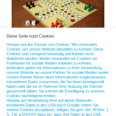
Diese Seite nutzt Cookies
Hinweis auf den Einsatz von Cookies: Wir verwenden
Cookies, um unsere Website darstellen zu können. Diese
Und fordere hiermit……
Cookies sind zwingend notwendig und können nicht
von
Jan Scherping
|
4. Juli 2023
|
Diese Woche
deaktiviert werden. Weiter verwenden wir Cookies um
Funktionen für soziale Medien anbieten zu können.
Außerdem geben wir Informationen zu Ihrer Verwendung
Ich gestehe, ich war entsetzt: Bei meiner Suche nach
unserer Website an unsere Partner für soziale Medien weiter.
Kandidaten hatte mir jemand einen Tipp gegeben,
Unsere Partner führen diese Informationen möglicherweise
Telefonnummer oder Mailadresse wollte er mir nicht
mit weiteren Daten zusammen, die Sie ihnen bereitgestellt
haben oder die sie im Rahmen Ihrer Nutzung der Dienste
nennen, aber in den mehr oder minder sozialen
gesammelt haben. Sie können die Einwilligung zu unseren
Medien würde ich den Mann finden. Gesagt, getan,
Cookies nachfolgend erteilen.
ein kurzer Text mit...
Hinweis auf Verarbeitung Ihrer auf dieser Webseite
erhobenen Daten in den USA durch Google: Indem Sie
weitere Cookies akzeptieren, willigen Sie gem. Art. 49 Abs. 1
S. 1 lit. a DSGVO dazu ein, dass Ihre Daten in den USA